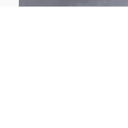
Всем нам нравятся красивые вещи, они поднимают нам
настроение, греют душу. Это же касается и нашей среды
обитания, наших квартир, домов. Приятно ведь
возвращаться с работы домой, когда дома красиво и
уютно. Но ведь среда обитания – это не только сама
квартира, но и помещения общего пользования, такие,
как
подъезды
, крылечки, да и весь дом с
прилегающими территориями.
При покупке квартиры покупатели в наше время
обязательно смотрят на то, в каком состоянии
находится дом в целом. Таким образом, Вам легче будет
продать квартиру, если, например,
подъезды
Вашего
дома будут выглядеть свежо, чем если бы это было
наоборот.