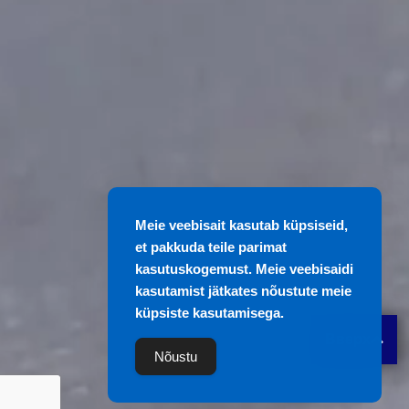
Meie veebisait kasutab küpsiseid,
et pakkuda teile parimat
kasutuskogemust. Meie veebisaidi
kasutamist jätkates nõustute meie
küpsiste kasutamisega.
Вверх
Nõustu