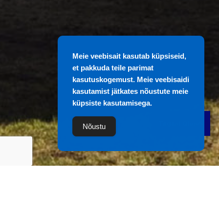
Meie veebisait kasutab küpsiseid,
et pakkuda teile parimat
kasutuskogemust. Meie veebisaidi
kasutamist jätkates nõustute meie
küpsiste kasutamisega.
Tagasi üles
Nõustu
При выборе строительной фирмы у каждого