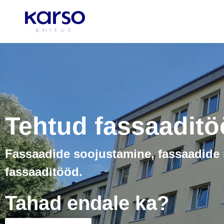
Tehtud fassaadit
Fassaadide soojustamine, fassaadide r
fassaaditööd.
Tahad endale ka?