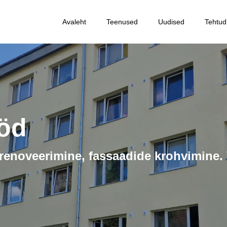
Avaleht
Teenused
Uudised
Tehtud
ööd
enoveerimine, fassaadide krohvimine. V