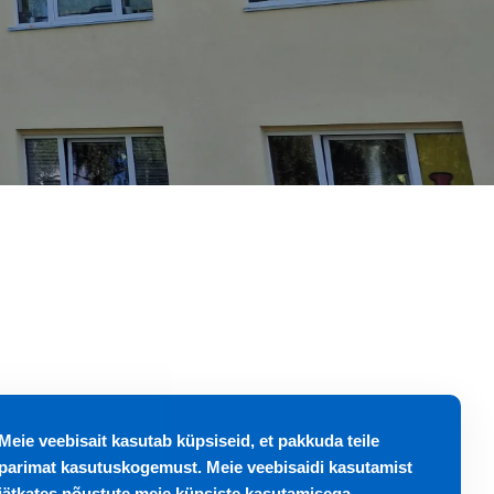
Meie veebisait kasutab küpsiseid, et pakkuda teile
parimat kasutuskogemust. Meie veebisaidi kasutamist
jätkates nõustute meie küpsiste kasutamisega.