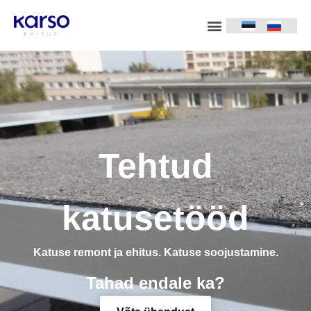
Tehtud tööd
Tehtud
katusetööd
Katuse remont ja ehitus. Katuse soojustamine.
Tahad endale ka?